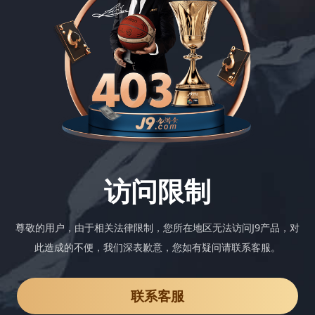
访问限制
尊敬的用户，由于相关法律限制，您所在地区无法访问J9产品，对
此造成的不便，我们深表歉意，您如有疑问请联系客服。
联系客服