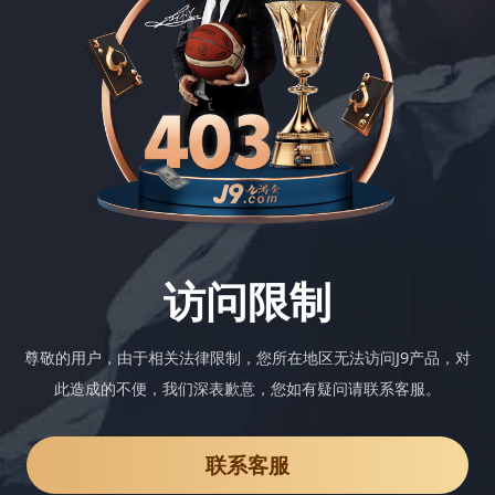
访问限制
尊敬的用户，由于相关法律限制，您所在地区无法访问J9产品，对
此造成的不便，我们深表歉意，您如有疑问请联系客服。
联系客服