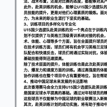
法、战术布置，还是对比赛的态度，都能够对其
此外，赴英训练的机会，能够让U15国少选拔队
员技能的提升，更是对他们心理素质的锻炼。面
力，为未来的职业生涯打下坚实的基础。
3、训练项目的多样化与专业化
U15国少选拔队赴英训练的另一个亮点在于训练
划不仅提供了与英格兰顶级青训系统对接的机会
术、体能、心理等多个方面，旨在全面提升球员
在技术训练方面，球员们将有机会学习英格兰足
队配合和快速反击，球员们将通过实际对抗，体
基础技能得到迅速提高。
除了技术层面的提升，体能训练也是此次赴英训
力、爆发力和速度方面的训练。通过高强度的体
协作训练也在整个项目中占有重要地位，旨在帮
4、推动中国足球未来发展的长远影响
此次香港赛马会全力支持U15国少选拔队赴英训
是国家足球水平提高的基础。通过对年轻球员的
这些球员不仅能够为中国足球的职业联赛注入新
其次，赴英训练计划的成功实施，将有助于推动