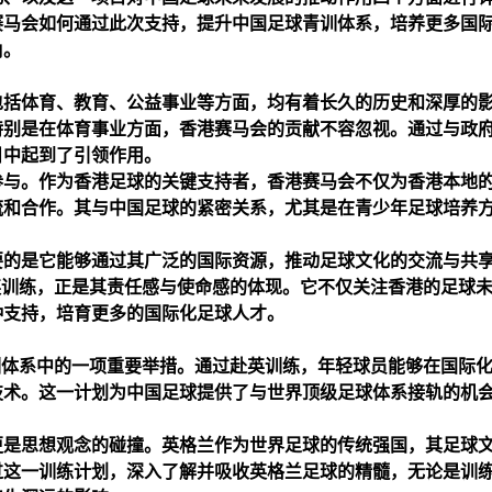
赛马会如何通过此次支持，提升中国足球青训体系，培养更多国
角。
包括体育、教育、公益事业等方面，均有着长久的历史和深厚的
特别是在体育事业方面，香港赛马会的贡献不容忽视。通过与政
目中起到了引领作用。
参与。作为香港足球的关键支持者，香港赛马会不仅为香港本地
流和合作。其与中国足球的紧密关系，尤其是在青少年足球培养
要的是它能够通过其广泛的国际资源，推动足球文化的交流与共
英训练，正是其责任感与使命感的体现。它不仅关注香港的足球
种支持，培育更多的国际化足球人才。
训体系中的一项重要举措。通过赴英训练，年轻球员能够在国际
技术。这一计划为中国足球提供了与世界顶级足球体系接轨的机
更是思想观念的碰撞。英格兰作为世界足球的传统强国，其足球
过这一训练计划，深入了解并吸收英格兰足球的精髓，无论是训