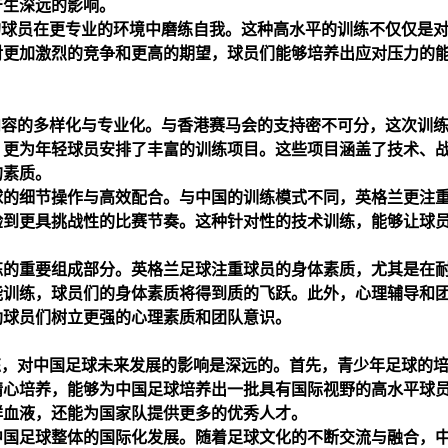
产生深远的影响。
的球员在更专业的环境中磨练自我。这种高水平的训练不仅仅是
对更加激烈的竞争和更高的期望，球员们能够培养出应对压力的
内容的多样化与专业化。与香港赛马会的支持密不可分，这次训
，更为年轻球员安排了丰富的训练项目。这些项目涵盖了技术、
的素质。
球的细节操作与高效配合。与中国的训练模式不同，英格兰更注
验到更具挑战性的比赛节奏。这种针对性的技术训练，能够让球
练的重要组成部分。英格兰足球注重球员的身体素质，尤其是在
能训练，球员们的身体素质将得到质的飞跃。此外，心理辅导和
助球员们树立更强的心理素质和团队意识。
练，对中国足球未来发展的影响是深远的。首先，青少年足球的
精心培养，能够为中国足球培养出一批具有国际视野的高水平球
鲜血液，还能为国家队提供更多的优秀人才。
中国足球整体的国际化发展。随着足球文化的不断交流与融合，