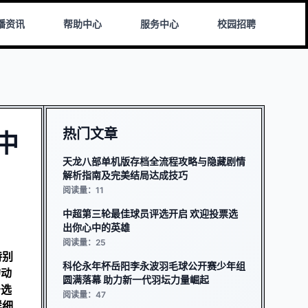
播资讯
帮助中心
服务中心
校园招聘
热门文章
中
天龙八部单机版存档全流程攻略与隐藏剧情
解析指南及完美结局达成技巧
阅读量：11
中超第三轮最佳球员评选开启 欢迎投票选
出你心中的英雄
阅读量：25
特别
科伦永年杯岳阳李永波羽毛球公开赛少年组
的动
圆满落幕 助力新一代羽坛力量崛起
少选
阅读量：47
详细