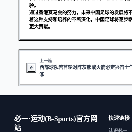
验。
通过香港赛马会的努力，未来中国足球的发展将
着这种支持和培养的不断深化，中国足球将逐步
更大贡献。
上一篇
西部球队若首轮对阵灰熊或火箭必定兴奋士
涨
必一·运动(B-Sports)官方网
快速链接
站
认识
必一