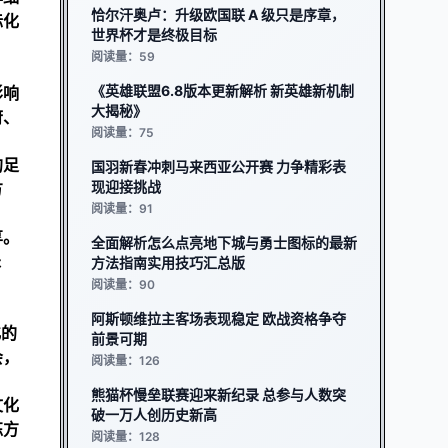
恰尔汗奥卢：升级欧国联 A 级只是序章，
际化
世界杯才是终极目标
阅读量：59
《英雄联盟6.8版本更新解析 新英雄新机制
影响
大揭秘》
府、
阅读量：75
的足
国羽新春冲刺马来西亚公开赛 力争精彩表
现迎接挑战
方
阅读量：91
享。
全面解析怎么点亮地下城与勇士图标的最新
未
方法指南实用技巧汇总版
阅读量：90
阿斯顿维拉主客场表现稳定 欧战资格争夺
化的
前景可期
会，
阅读量：126
熊猫杯慢垒联赛迎来新纪录 总参与人数突
文化
破一万人创历史新高
练方
阅读量：128