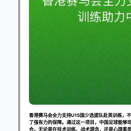
香港赛马会全力支持U15国少选拔队赴英训练，
了强有力的保障。通过这一项目，中国足球能够
合。无论是在技术训练、战术理念，还是心理素