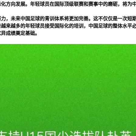
际化方向发展。年轻球员在国际顶级联赛和赛事中的磨砺，将为
努力，未来中国足球的青训体系将更加完善。这不仅仅是一次短
着越来越多的年轻球员接受国际化的培训，中国足球的整体水平
优异成绩奠定基础。