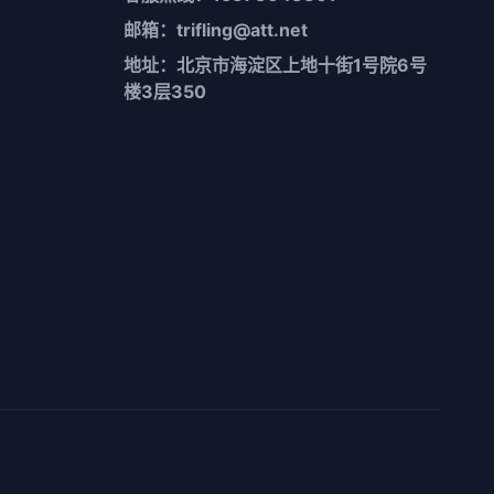
邮箱：trifling@att.net
地址：北京市海淀区上地十街1号院6号
楼3层350