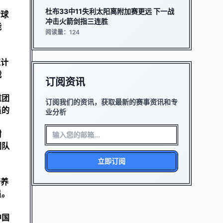
杜布33中11失利太阳离附加赛更远 下一战
对球
冲击火箭剑指三连胜
能
阅读量：124
练计
战
订阅资讯
重团
订阅我们的资讯，获取最新的赛事资讯和专
员的
业分析
耐
团队
立即订阅
培养
员。
中国