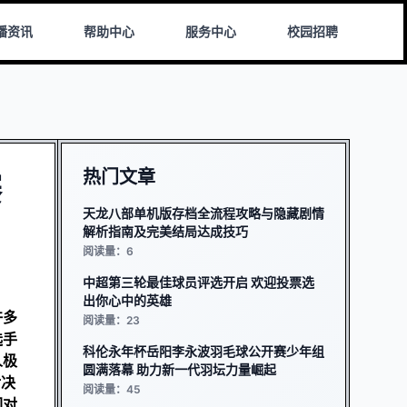
播资讯
帮助中心
服务中心
校园招聘
热门文章
赛
天龙八部单机版存档全流程攻略与隐藏剧情
解析指南及完美结局达成技巧
阅读量：6
中超第三轮最佳球员评选开启 欢迎投票选
出你心中的英雄
许多
阅读量：23
选手
科伦永年杯岳阳李永波羽毛球公开赛少年组
人极
圆满落幕 助力新一代羽坛力量崛起
对决
阅读量：45
们对