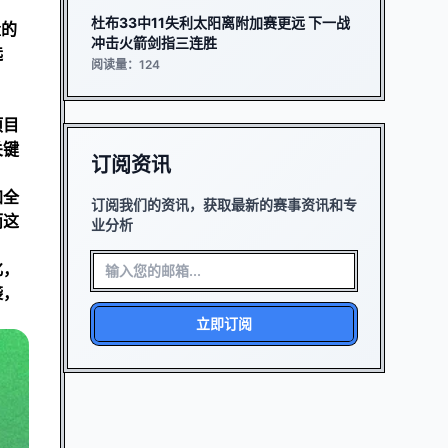
杜布33中11失利太阳离附加赛更远 下一战
量的
冲击火箭剑指三连胜
选
阅读量：124
项目
关键
订阅资讯
加全
订阅我们的资讯，获取最新的赛事资讯和专
而这
业分析
化，
袭，
立即订阅