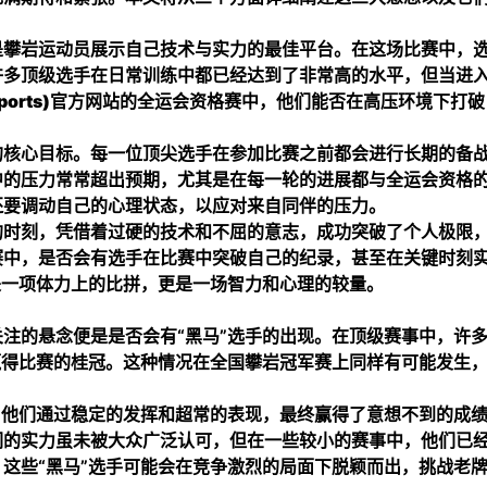
是攀岩运动员展示自己技术与实力的最佳平台。在这场比赛中，
许多顶级选手在日常训练中都已经达到了非常高的水平，但当进
ports)官方网站
的全运会资格赛中，他们能否在高压环境下打破
的核心目标。每一位顶尖选手在参加比赛之前都会进行长期的备
中的压力常常超出预期，尤其是在每一轮的进展都与全运会资格
还要调动自己的心理状态，以应对来自同伴的压力。
的时刻，凭借着过硬的技术和不屈的意志，成功突破了个人极限
赛中，是否会有选手在比赛中突破自己的纪录，甚至在关键时刻
是一项体力上的比拼，更是一场智力和心理的较量。
注的悬念便是是否会有“黑马”选手的出现。在顶级赛事中，许
赢得比赛的桂冠。这种情况在全国攀岩冠军赛上同样有可能发生
，他们通过稳定的发挥和超常的表现，最终赢得了意想不到的成
们的实力虽未被大众广泛认可，但在一些较小的赛事中，他们已
这些“黑马”选手可能会在竞争激烈的局面下脱颖而出，挑战老