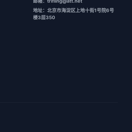
邮箱：trifling@att.net
地址：北京市海淀区上地十街1号院6号
楼3层350