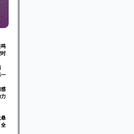
共鸣
键时
而
每一
情感
动力
大悬
、全
。